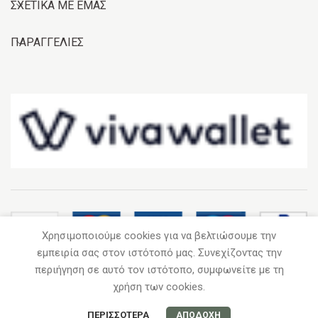
ΣΧΕΤΙΚΑ ΜΕ ΕΜΑΣ
ΠΑΡΑΓΓΕΛΙΕΣ
Χρησιμοποιούμε cookies για να βελτιώσουμε την
εμπειρία σας στον ιστότοπό μας. Συνεχίζοντας την
περιήγηση σε αυτό τον ιστότοπο, συμφωνείτε με τη
2020
GARDEN IN A BOX
. Με επιφύλαξη κάθε νόμιμου δικαιώματος.
χρήση των cookies.
ΠΕΡΙΣΣΌΤΕΡΑ
ΑΠΟΔΟΧΉ