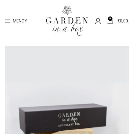
0
ΜΕΝΟΎ
€
0,00