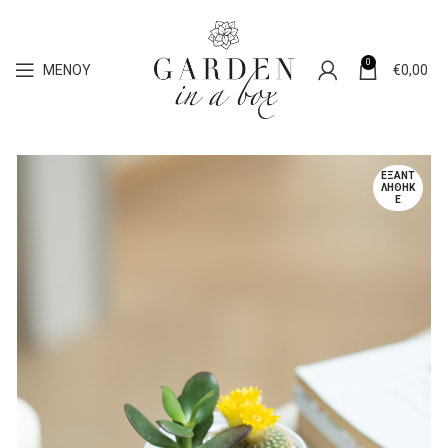
0
ΜΕΝΟΎ
€
0,00
ΕΞΑΝΤ
ΛΉΘΗΚ
Ε