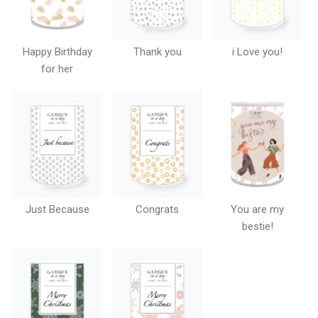
Happy Birthday
Thank you
i Love you!
for her
Just Because
Congrats
You are my
bestie!