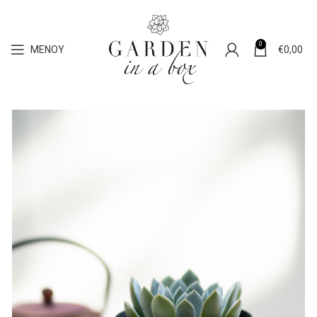
0
ΜΕΝΟΎ
€
0,00