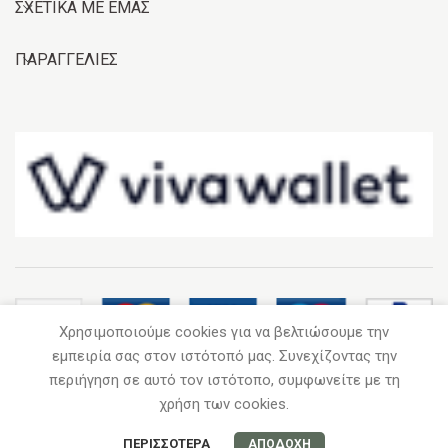
ΣΧΕΤΙΚΑ ΜΕ ΕΜΑΣ
ΠΑΡΑΓΓΕΛΙΕΣ
Χρησιμοποιούμε cookies για να βελτιώσουμε την
εμπειρία σας στον ιστότοπό μας. Συνεχίζοντας την
περιήγηση σε αυτό τον ιστότοπο, συμφωνείτε με τη
2020
GARDEN IN A BOX
. Με επιφύλαξη κάθε νόμιμου δικαιώματος.
χρήση των cookies.
ΠΕΡΙΣΣΌΤΕΡΑ
ΑΠΟΔΟΧΉ