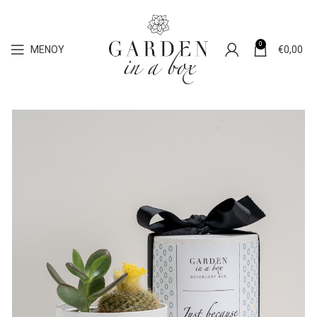
0
ΜΕΝΟΎ
€
0,00