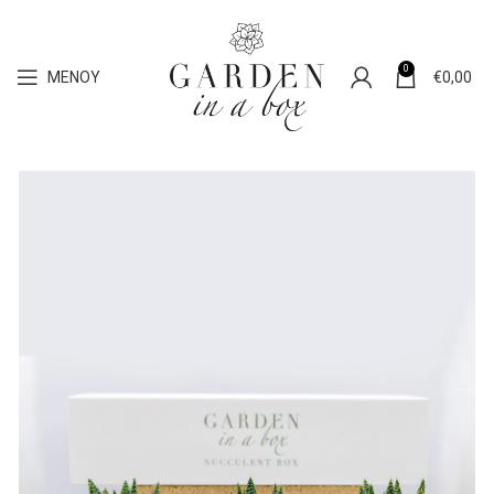
0
ΜΕΝΟΎ
€
0,00