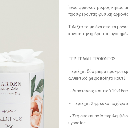
Ένας φρέσκος μικρός κήπος α
προσφέροντας φυσική αρμονία
Τυλίξτε το με ένα από τα μοναδ
κάνετε την ημέρα του αγαπημέ
ΠΕΡΙΓΡΑΦΗ ΠΡΟΪΟΝΤΟΣ
Περιέχει δύο μικρά προ-φυτε
ανθεκτικό χειροποίητο κουτί.
~ Διαστάσεις κουτιού 10x15cm
~ Περιέχει 2 φρέσκα παχύφυτ
~ Στη συσκευασία περιλαμβάνε
υγρασίας.