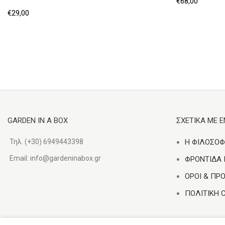
€
68,00
€
29,00
Επιλέξτε...
Επιλέξτε...
GARDEN IN A BOX
ΣΧΕΤΙΚΑ ΜΕ 
Τηλ. (+30) 6949443398
Η ΦΙΛΟΣΟΦ
Email:
info@gardeninabox.gr
ΦΡΟΝΤΙΔΑ
ΟΡΟΙ & ΠΡ
ΠΟΛΙΤΙΚΗ 