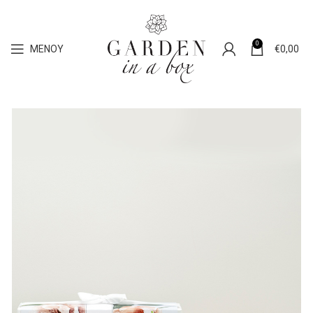
0
ΜΕΝΟΎ
€
0,00