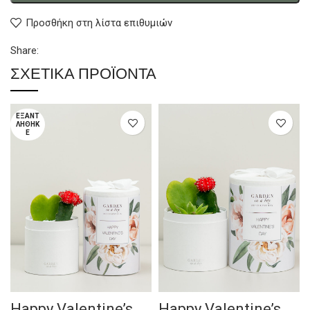
Προσθήκη στη λίστα επιθυμιών
Share:
ΣΧΕΤΙΚΆ ΠΡΟΪΌΝΤΑ
ΕΞΑΝΤ
ΛΉΘΗΚ
Ε
Happy Valentine’s
Happy Valentine’s