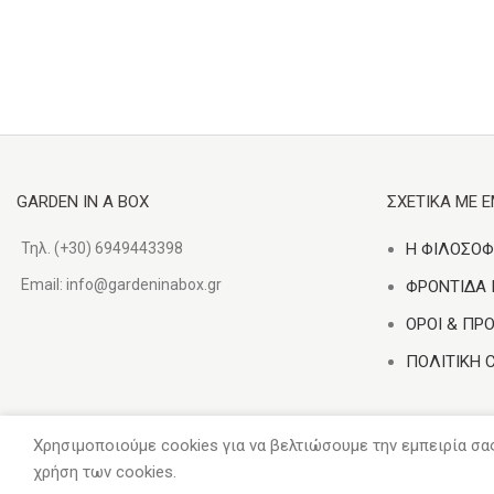
GARDEN IN A BOX
ΣΧΕΤΙΚΑ ΜΕ 
Τηλ. (+30) 6949443398
Η ΦΙΛΟΣΟΦ
Email:
info@gardeninabox.gr
ΦΡΟΝΤΙΔΑ
ΟΡΟΙ & ΠΡ
ΠΟΛΙΤΙΚΗ 
Χρησιμοποιούμε cookies για να βελτιώσουμε την εμπειρία σα
2020
GARDEN IN A BOX
. Με επιφύλαξη κάθε νόμιμου δικαιώματος.
χρήση των cookies.