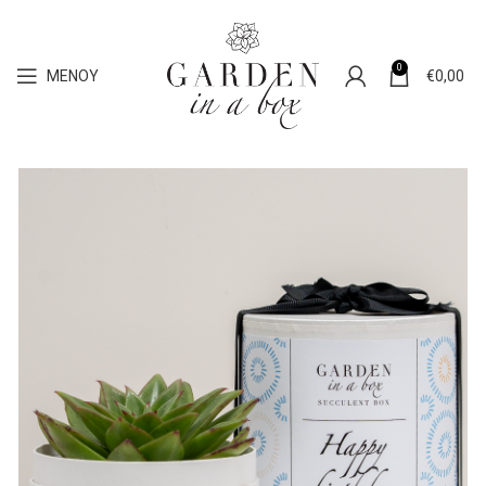
0
ΜΕΝΟΎ
€
0,00